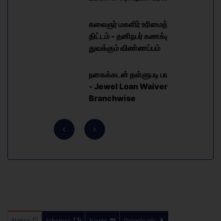
கலைஞர் மகளிர் உரிமைத் தொகை
திட்டம் - தனிநபர் கணக்கு
துவக்கும் விண்ணப்பம்
நகைக்கடன் தள்ளுபடி பயனாளிகள்
- Jewel Loan Waiver's List in
Branchwise
Notice
Schemes
Events
Downloads