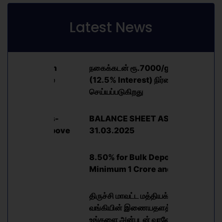
Latest News
0 /gram
நகைக்கடன் ரூ.7000/gram
நகைக்கட
ிர்ணயம்
(12.5% Interest) நிர்ணயம்
(12.5% I
செய்யப்படுகிறது
செய்யப்பட
eposits-
BALANCE SHEET AS ON
8.50% fo
 and Above
31.03.2025
Minimum
8.50% for Bulk Deposits-
Minimum 1 Crore and Above
திருச்சி மாவட்ட மத்தியக் கூட்டுறவு
வங்கியின் இணையதளத்திற்கு
உங்களை அன்புடன் வரவேற்கிறது!!!