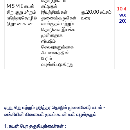
தொழிற்கூடம்
M S M E
கடன்
கட்டுதல்
10.4
.20.00
சிறு குறு மற்றும்
இயந்திரங்கள் ,
ரூ
லட்சம்
w.e.f
நடுத்தரதொழில்
துணைக்கருவிகள்
வரை
2023
நிறுவன கடன்
வாங்குதல் மற்றும்
தொழிலை இயக்க
முன்னதாக
ஏற்படும்
செலவுகளுக்காக
அடமானத்தின்
பேரில்
வழங்கப்படுகிறது
குறு,சிறு மற்றும் நடுத்தர தொழில் முனைவோர் கடன் -
வங்கியின் கிளைகள் மூலம் கடன் கள் வழங்குதல்
1. கடன் பெற தகுதியுள்ளவர்கள் :