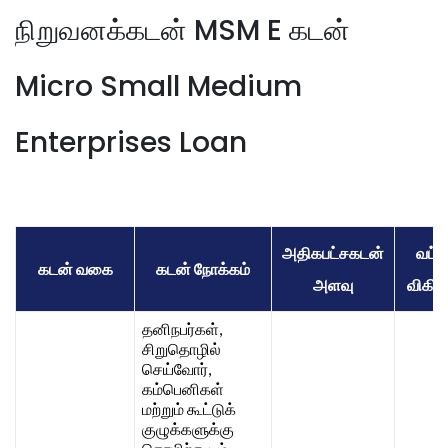
நிறுவனக்கடன் MSM E கடன்
Micro Small Medium
Enterprises Loan
அதிகபட்சகடன்
வட்டி
கடன் வகை
கடன் நோக்கம்
அளவு
விகித
தனிநபர்கள்,
சிறுதொழில்
செய்வோர்,
கம்பெனிகள்
மற்றும் கூட்டுக்
குழுக்களுக்கு